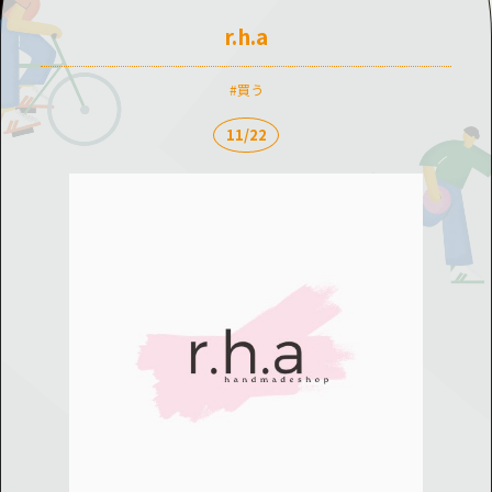
r.h.a
買う
11/22