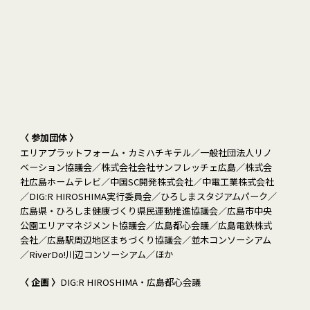
〈 参加団体 〉
エリアプラットフォーム・カミハチキテル
一般社団法人リノ
ベーション協議会
株式会社会社サンフレッチェ広島
株式会
社広島ホームテレビ
中国SC開発株式会社
中電工業株式会社
DIG:R HIROSHIMA実行委員会
ひろしまスタジアムパーク
広島県・ひろしま健康づくり県民運動推進協議会
広島市中央
公園エリアマネジメント協議会
広島都心会議
広島電鉄株式
会社
広島駅周辺地区まちづくり協議会
並木コンソーシアム
RiverDo!川辺コンソーシアム
ほか
〈 企画 〉
DIG:R HIROSHIMA・広島都心会議